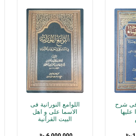
 فی شرح
اللوامع النورانیة فی
علیها
الاسما علی و اهل
البیت القرآنیة