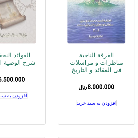
الفرقة الناجیة
الفوائد النج
مناظرات و مراسلات
شرح الوصیة ا
فی العقائد و التاریخ
6.500.000
8.000.000
﷼
افزودن به سبد
افزودن به سبد خرید