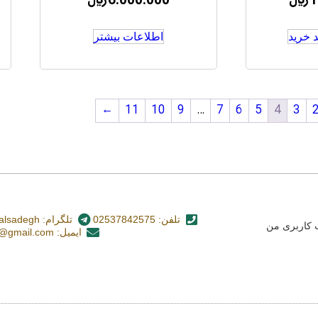
1
﷼
6.000.000
﷼
 خرید
اطلاعات بیشتر
←
11
10
9
…
7
6
5
4
3
تلفن: 02537842575
تلگرام: nashr_alsadegh@
کاربری من
ایمیل: alsadegh110@gmail.com