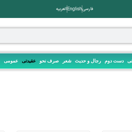
فارسی
English
العربیه
نی
دست دوم
رجال و حدیث
شعر
صرف نحو
عقیدتی
عمومی
ف