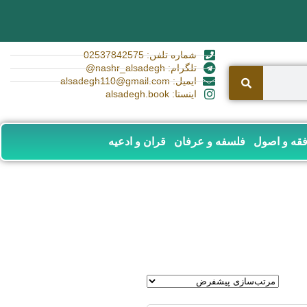
شماره تلفن: 02537842575
تلگرام: nashr_alsadegh@
ایمیل: alsadegh110@gmail.com
اینستا: alsadegh.book
قه و اصول
فلسفه و عرفان
قران و ادعیه