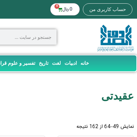
0
0
﷼
حساب کاربری من
خانه
ادبیات
لغت
تاریخ
تفسیر و علوم قرا
عقیدتی
نمایش 49–64 از 162 نتیجه