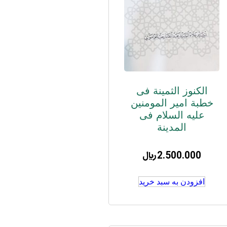
الکنوز الثمینة فی
خطبة امیر المومنین
علیه السلام فی
المدینة
2.500.000
﷼
افزودن به سبد خرید