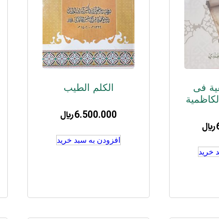
فیة فی
الکلم الطیب
لکاظمیة
6.500.000
﷼
﷼
افزودن به سبد خرید
 خرید