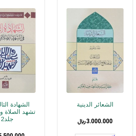
الشعائر الدینیة
الشهادة الثا
تشهد الصلاة و 
جلد2
3.000.000
﷼