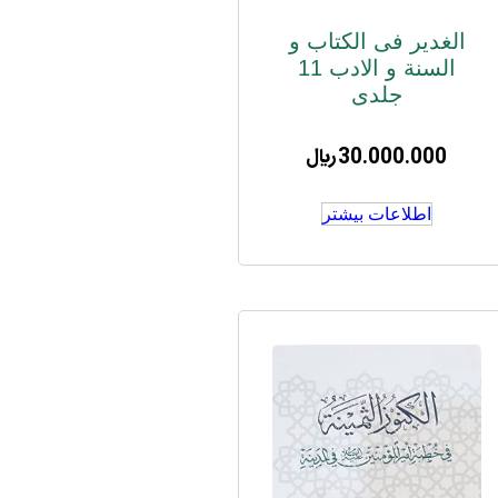
الغدیر فی الکتاب و
السنة و الادب 11
جلدی
30.000.000
﷼
اطلاعات بیشتر