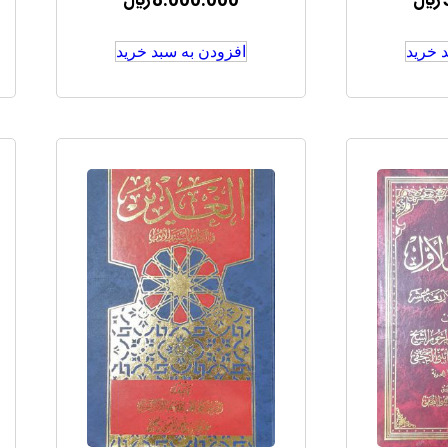
﷼
8.000.000
﷼
 خرید
افزودن به سبد خرید