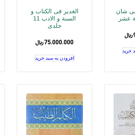
فی شان
الغدیر فی الکتاب و
عة عشر
السنة و الادب 11
جلدی
﷼
75.000.000
﷼
 خرید
افزودن به سبد خرید