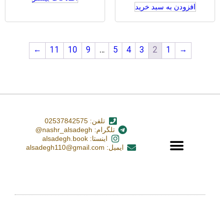
افزودن به سبد خرید
←
11
10
9
…
5
4
3
2
1
→
تلفن: 02537842575
تلگرام: nashr_alsadegh@
اینستا: alsadegh.book
ایمیل: alsadegh110@gmail.com