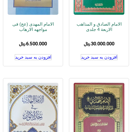
الامام الصادق و المذاهب
الامام المهدی (عج) فی
الاربعة 4 جلدی
مواجهه الارهاب
30.000.000
﷼
6.500.000
﷼
افزودن به سبد خرید
افزودن به سبد خرید