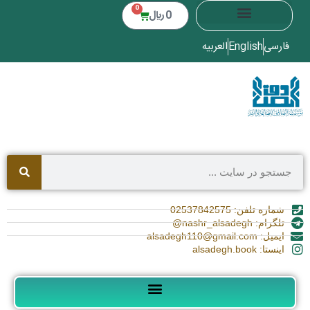
0
0
﷼
فارسی
English
العربیه
شماره تلفن: 02537842575
تلگرام: nashr_alsadegh@
ایمیل: alsadegh110@gmail.com
اینستا: alsadegh.book