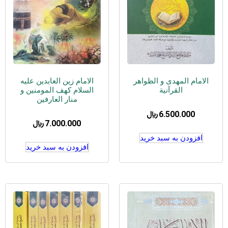
الامام المهدی و الظواهر
الامام زین العابدین علیه
القرآنیة
السلام کهف المومنین و
منار العارفین
6.500.000
﷼
7.000.000
﷼
افزودن به سبد خرید
افزودن به سبد خرید