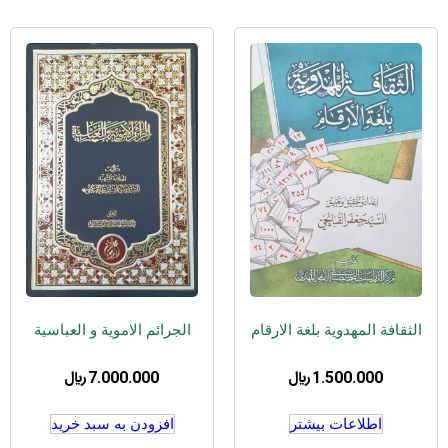
الثقافة المهدویة بلغة الارقام
الجرائم الامویة و العباسیة
1.500.000
﷼
7.000.000
﷼
اطلاعات بیشتر
افزودن به سبد خرید