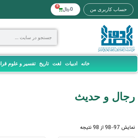
0
0
﷼
حساب کاربری من
خانه
ادبیات
لغت
تاریخ
تفسیر و علوم قرا
رجال و حدیث
نمایش 97–98 از 98 نتیجه