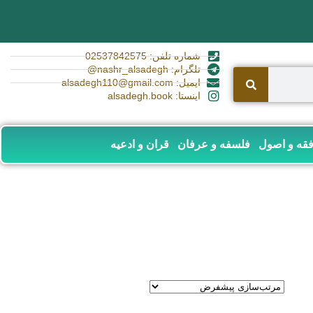
شماره تلفن: 02537842575
تلگرام: nashr_alsadegh@
ایمیل: alsadegh110@gmail.com
اینستا: alsadegh.book
قه و اصول
فلسفه و عرفان
قران و ادعیه