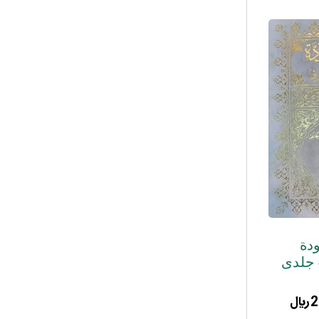
ودة
2
﷼