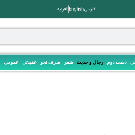
فارسی
English
العربیه
نی
دست دوم
رجال و حدیث
شعر
صرف نحو
عقیدتی
عمومی
ف