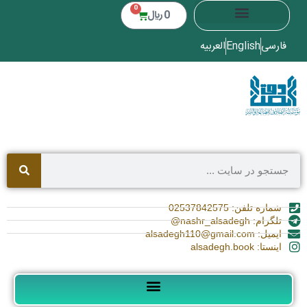
0
0
﷼
فارسی
English
العربیه
شماره تلفن: 02537842575
تلگرام: nashr_alsadegh@
ایمیل: alsadegh110@gmail.com
اینستا: alsadegh.book