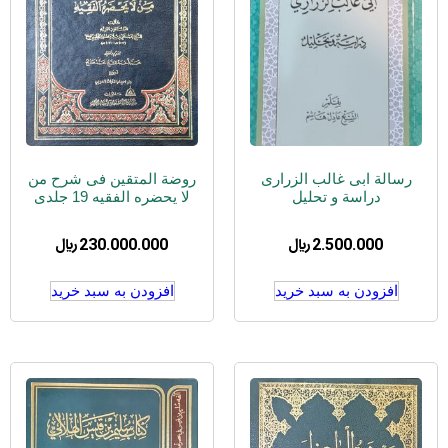
رسالة ابی غالب الزراری
روضة المتقین فی شرح من
دراسة و تحلیل
لا یحضره الفقیه 19 جلدی
2.500.000
﷼
230.000.000
﷼
افزودن به سبد خرید
افزودن به سبد خرید