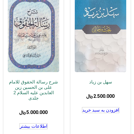
سهل بن زیاد
شرح رسالة الحقوق للامام
علی بن الحسین زین
العابدین علیه السلام 2
2.500.000
﷼
جلدی
افزودن به سبد خرید
5.000.000
﷼
اطلاعات بیشتر