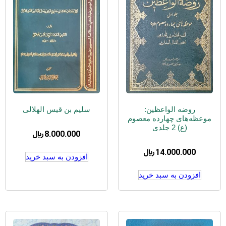
روضه الواعظین:
سلیم بن قیس الهلالی
موعظه‌های چهارده معصوم
(ع) 2 جلدی
8.000.000
﷼
14.000.000
﷼
افزودن به سبد خرید
افزودن به سبد خرید