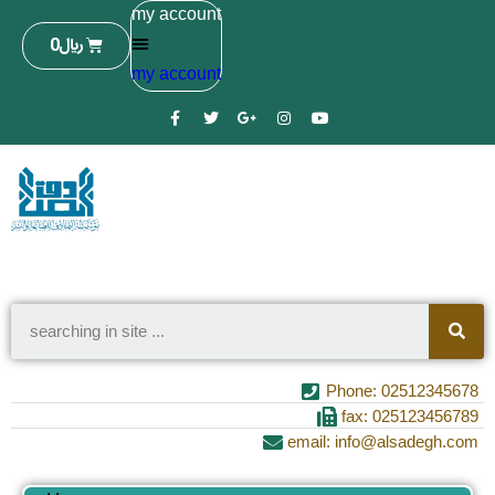
my account
0
﷼
my account
Phone: 02512345678
fax: 025123456789
email: info@alsadegh.com