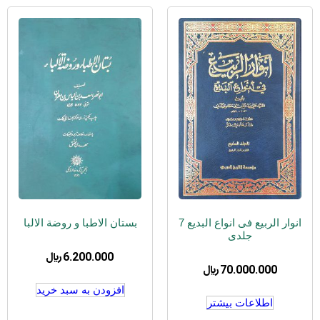
انوار الربیع فی انواع البدیع 7
بستان الاطبا و روضة الالبا
جلدی
6.200.000
﷼
70.000.000
﷼
افزودن به سبد خرید
اطلاعات بیشتر