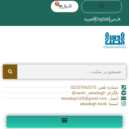
0
0
﷼
فارسی
English
العربیه
شماره تلفن: 02537842575
تلگرام: nashr_alsadegh@
ایمیل: alsadegh110@gmail.com
اینستا: alsadegh.book