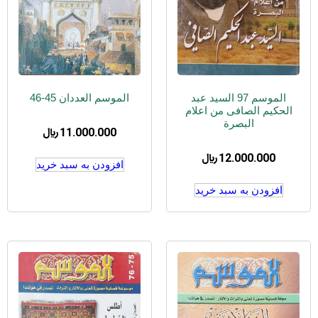
الموسم 97 السید عبد
الموسم العددان 45-46
الحکیم الصافی من اعلام
البصرة
11.000.000
﷼
12.000.000
﷼
افزودن به سبد خرید
افزودن به سبد خرید