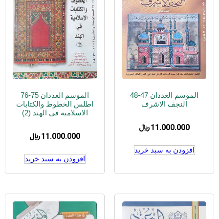
الموسم العددان 47-48
الموسم العددان 75-76
النجف الاشرف
اطلس الخطوط والکتابات
الاسلامیه فی الهند (2)
11.000.000
﷼
11.000.000
﷼
افزودن به سبد خرید
افزودن به سبد خرید