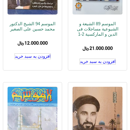
الموسم 89 الشیعة و
الموسم 94 الشیخ الدکتور
الشیوعیة مساجلات فی
محمد حسین علی الصغیر
الدین و المارکسیة 2-1
12.000.000
﷼
21.000.000
﷼
افزودن به سبد خرید
افزودن به سبد خرید