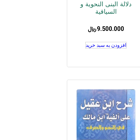
دلالة البنی النحویة و
السیاقیة
9.500.000
﷼
افزودن به سبد خرید