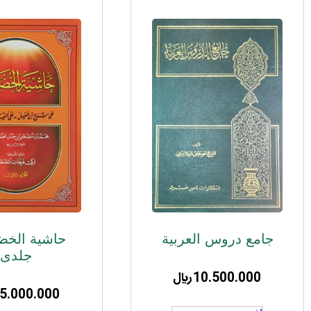
جامع دروس العربیة
جلدی
10.500.000
﷼
5.000.000