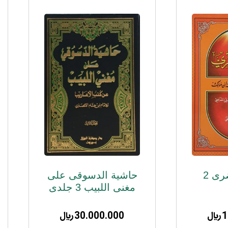
حاشیة الخضری 2
حاشیة الدسوقی علی
مغنی اللبیب 3 جلدی
1
﷼
30.000.000
﷼