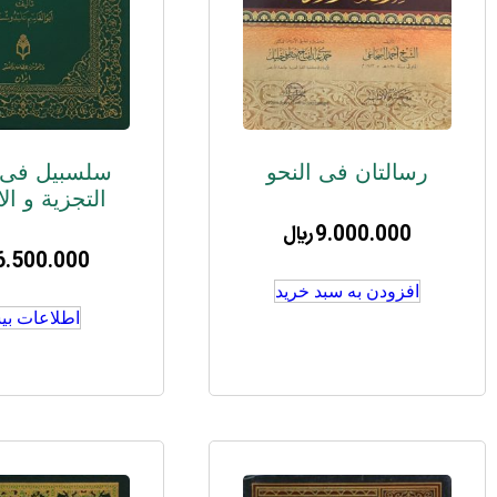
رسالتان فی النحو
سلسبیل فی 
التجزیة و ال
9.000.000
﷼
6.500.000
افزودن به سبد خرید
اطلاعات بی