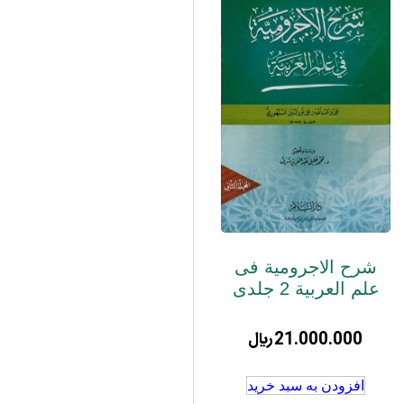
شرح الاجرومیة فی
علم العربیة 2 جلدی
21.000.000
﷼
افزودن به سبد خرید