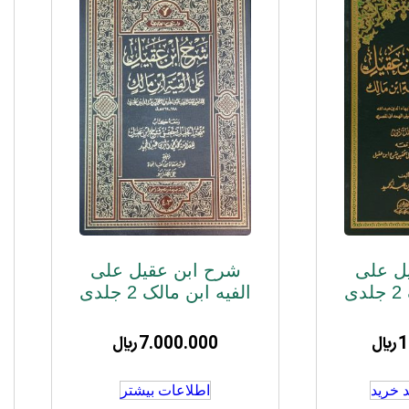
ل علی
شرح ابن عقیل علی
ی
الفیه ابن مالک 2 جلدی
1
﷼
7.000.000
﷼
 خرید
اطلاعات بیشتر