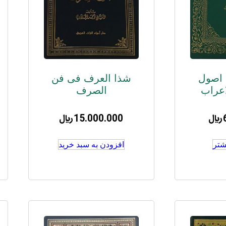
اصول
شذا العرف فی فن
اعراب
الصرف
﷼
15.000.000
﷼
شتر
افزودن به سبد خرید