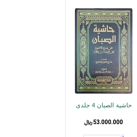
حاشیة الصبان 4 جلدی
53.000.000
﷼