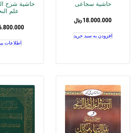
حاشیة سجاعی
حاشیة شرح ال
علم النح
18.000.000
﷼
6.800.000
افزودن به سبد خرید
اطلاعات بی