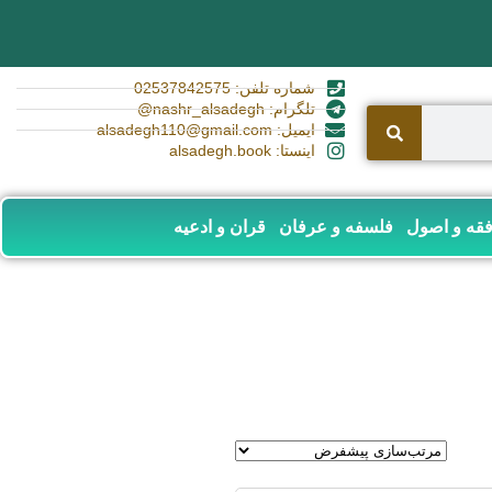
شماره تلفن: 02537842575
تلگرام: nashr_alsadegh@
ایمیل: alsadegh110@gmail.com
اینستا: alsadegh.book
قه و اصول
فلسفه و عرفان
قران و ادعیه