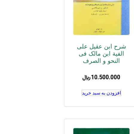
شرح ابن عقیل علی
الفیة ابن مالک فی
النحو و الصرف
10.500.000
﷼
افزودن به سبد خرید