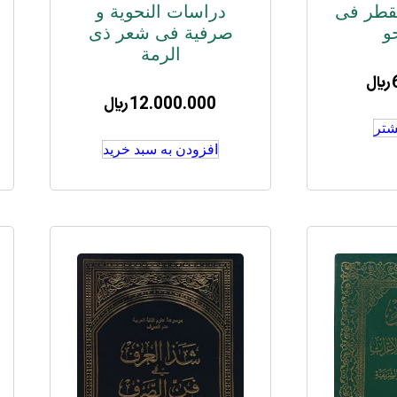
قطر فی
دراسات النحویة و
و
صرفیة فی شعر ذی
الرمة
﷼
12.000.000
﷼
شتر
افزودن به سبد خرید