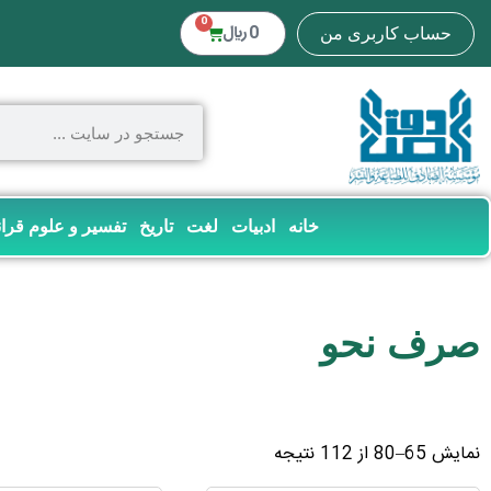
0
0
﷼
حساب کاربری من
خانه
ادبیات
لغت
تاریخ
تفسیر و علوم قرا
صرف نحو
نمایش 65–80 از 112 نتیجه