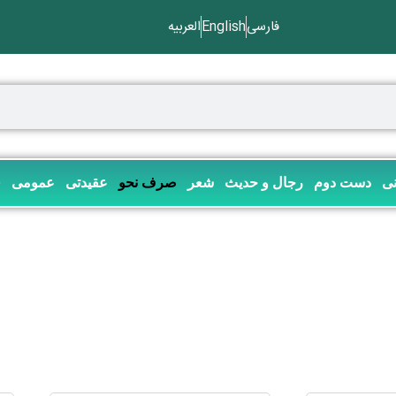
فارسی
English
العربیه
نی
دست دوم
رجال و حدیث
شعر
صرف نحو
عقیدتی
عمومی
ف