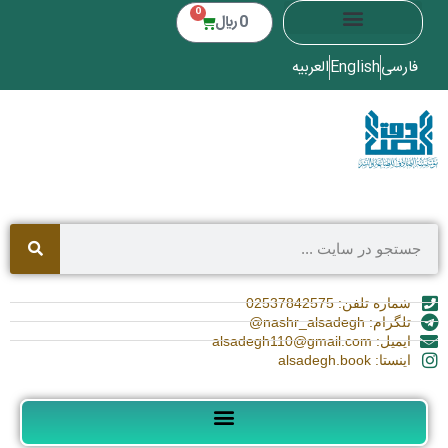
0
0
﷼
فارسی
English
العربیه
شماره تلفن: 02537842575
تلگرام: nashr_alsadegh@
ایمیل: alsadegh110@gmail.com
اینستا: alsadegh.book